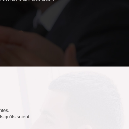
ntes.
 qu’ils soient :