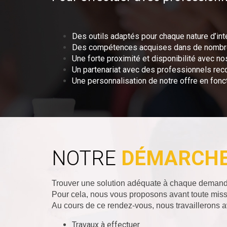
Des outils adaptés pour chaque nature d’int
Des compétences acquises dans de nombreu
Une forte proximité et disponibilité avec nos
Un partenariat avec des professionnels reco
Une personnalisation de notre offre en fon
NOTRE
DÉMARCH
Trouver une solution adéquate à chaque demande,
Pour cela, nous vous proposons avant toute missi
Au cours de ce rendez-vous, nous travaillerons av
Travaux à effectuer