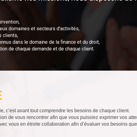
ervention,
x domaines et secteurs d’activités,
 clients,
nnus dans le domaine de la finance et du droit,
ction de chaque demande et de chaque client.
E
 c’est avant tout comprendre les besoins de chaque client.
on de vous rencontrer afin que vous puissiez exprimer vos atte
ec vous en étroite collaboration afin d’évaluer vos besoins quels